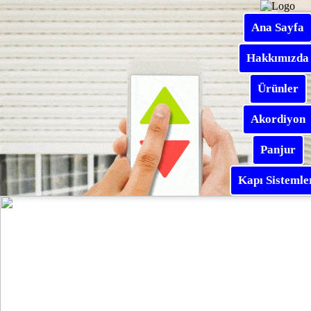
Ana Sayfa
Hakkımızda
Ürünler
Akordiyon
Panjur
Kapı Sistemle