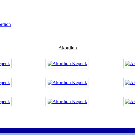
rdion
Akordion