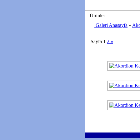
Ürünler
Galeri Anasayfa
»
Ako
Sayfa 1
2
»