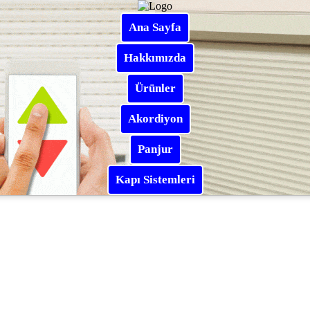
Ana Sayfa
Hakkımızda
Ürünler
Akordiyon
Panjur
Kapı Sistemleri